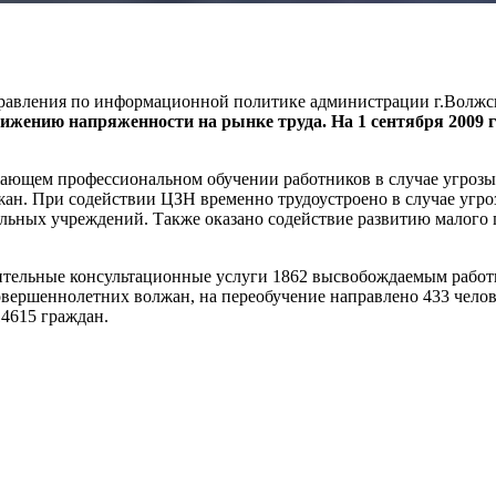
Управления по информационной политике администрации г.Волжск
снижению напряженности на рынке труда.
На 1 сентября 2009 
ающем профессиональном обучении работников в случае угрозы 
жан. При содействии ЦЗН временно трудоустроено в случае угро
льных учреждений. Также оказано содействие развитию малого 
ительные консультационные услуги 1862 высвобождаемым работ
овершеннолетних волжан, на переобучение направлено 433 челов
14615 граждан.