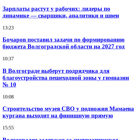
Зарплаты растут у рабочих: лидеры по
динамике — сварщики, аналитики и швеи
13:23
Бочаров поставил задачи по формированию
бюджета Волгоградской области на 2027 год
10:37
В Волгограде выберут подрядчика для
благоустройства пешеходной зоны у гимназии
№ 10
10:08
Строительство музея СВО у подножия Мамаева
кургана выходит на финишную прямую
15:55
Волгоградец задержан за систематическое