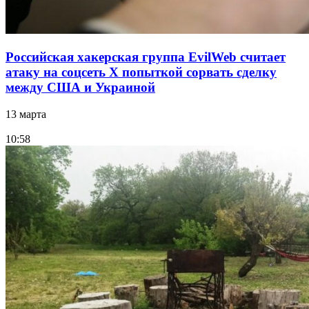
Российская хакерская группа EvilWeb считает
атаку на соцсеть Х попыткой сорвать сделку
между США и Украиной
13 марта
10:58