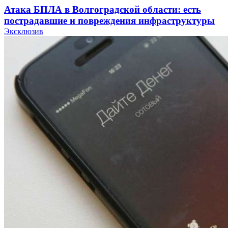
Атака БПЛА в Волгоградской области: есть
пострадавшие и повреждения инфраструктуры
Эксклюзив
12:01
Волгоградские вузы в топе зарплатного
рейтинга: ВолгГТУ и ВолгГМУ вошли в топ‑15
для химической отрасли и фармацевтики
18:39
В Красноармейском районе Волгограда стартует
конкурс на ремонт моста через Волго‑Донской
судоходный канал
12:28
Фестиваль #ТриЧетыре в Волгограде пройдёт
11–13 сентября в рамках Года единства народов
России
Все новости