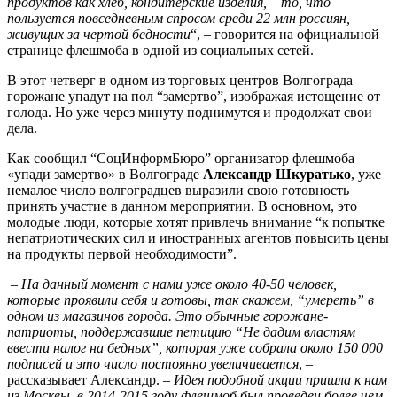
продуктов как хлеб, кондитерские изделия, – то, что
пользуется повседневным спросом среди 22 млн россиян,
живущих за чертой бедности
“, – говорится на официальной
странице флешмоба в одной из социальных сетей.
В этот четверг в одном из торговых центров Волгограда
горожане упадут на пол “замертво”, изображая истощение от
голода. Но уже через минуту поднимутся и продолжат свои
дела.
Как сообщил “СоцИнформБюро” организатор флешмоба
«упади замертво» в Волгограде
Александр Шкуратько
, уже
немалое число волгоградцев выразили свою готовность
принять участие в данном мероприятии. В основном, это
молодые люди, которые хотят привлечь внимание “к попытке
непатриотических сил и иностранных агентов повысить цены
на продукты первой необходимости”.
–
На данный момент с нами уже около 40-50 человек,
которые проявили себя и готовы, так скажем, “умереть” в
одном из магазинов города. Это обычные горожане-
патриоты, поддержавшие петицию “Не дадим властям
ввести налог на бедных”, которая уже собрала около 150 000
подписей и это число постоянно увеличивается
, –
рассказывает Александр. –
Идея подобной акции пришла к нам
из Москвы, в 2014-2015 году флешмоб был проведен более чем