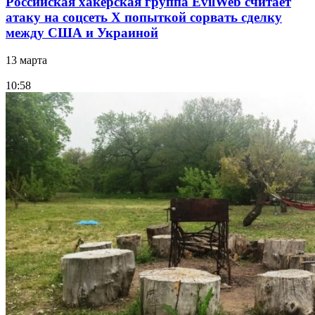
Российская хакерская группа EvilWeb считает
атаку на соцсеть Х попыткой сорвать сделку
между США и Украиной
13 марта
10:58