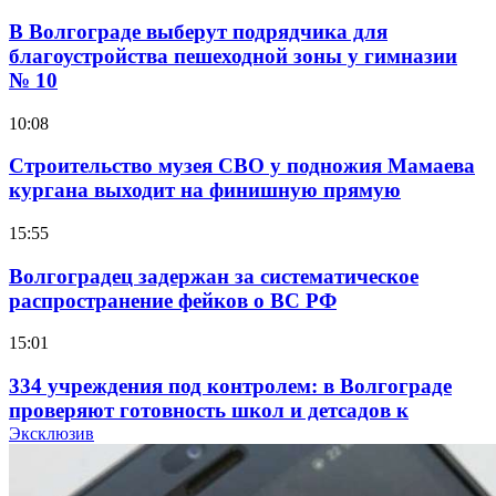
В Волгограде выберут подрядчика для
благоустройства пешеходной зоны у гимназии
№ 10
10:08
Строительство музея СВО у подножия Мамаева
кургана выходит на финишную прямую
15:55
Волгоградец задержан за систематическое
распространение фейков о ВС РФ
15:01
334 учреждения под контролем: в Волгограде
проверяют готовность школ и детсадов к
учебному году
Эксклюзив
13:47