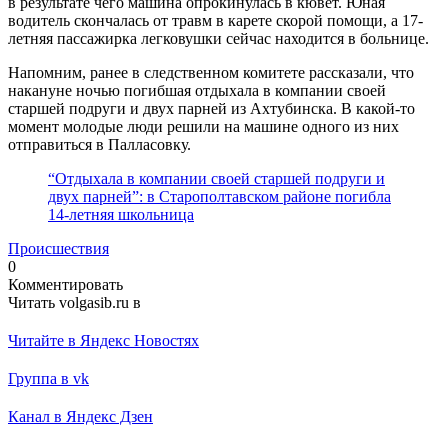
в результате чего машина опрокинулась в кювет. Юная
водитель скончалась от травм в карете скорой помощи, а 17-
летняя пассажирка легковушки сейчас находится в больнице.
Напомним, ранее в следственном комитете рассказали, что
накануне ночью погибшая отдыхала в компании своей
старшей подруги и двух парней из Ахтубинска. В какой-то
момент молодые люди решили на машине одного из них
отправиться в Палласовку.
“Отдыхала в компании своей старшей подруги и
двух парней”: в Старополтавском районе погибла
14-летняя школьница
Происшествия
0
Комментировать
Читать volgasib.ru в
Читайте в Яндекс Новостях
Группа в vk
Канал в Яндекс Дзен