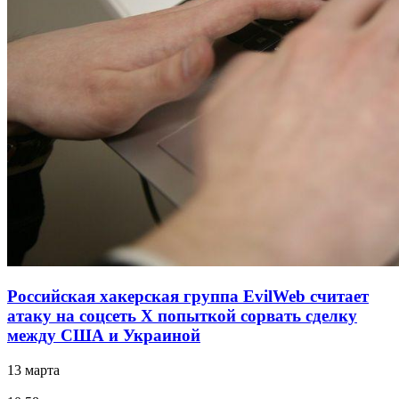
Российская хакерская группа EvilWeb считает
атаку на соцсеть Х попыткой сорвать сделку
между США и Украиной
13 марта