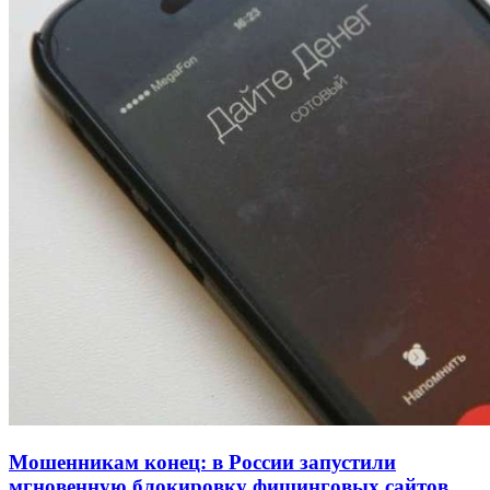
Покушение на убийство в Волгограде: девушка
напала на незнакомую женщину с ножом
12:39
Сладкий праздник в Волгограде: в Центральном
парке прошёл фестиваль „Арбузный переполох“
15:10
Волгоградские компании нарастили экспорт:
заключены контракты на 3,6 млн долларов
Все новости
Мошенникам конец: в России запустили
мгновенную блокировку фишинговых сайтов