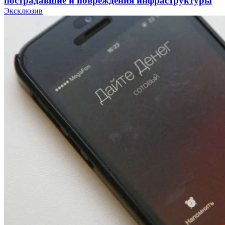
пострадавшие и повреждения инфраструктуры
Эксклюзив
12:01
Волгоградские вузы в топе зарплатного
рейтинга: ВолгГТУ и ВолгГМУ вошли в топ‑15
для химической отрасли и фармацевтики
18:39
В Красноармейском районе Волгограда стартует
конкурс на ремонт моста через Волго‑Донской
судоходный канал
12:28
Фестиваль #ТриЧетыре в Волгограде пройдёт
11–13 сентября в рамках Года единства народов
России
Все новости