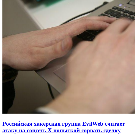
Российская хакерская группа EvilWeb считает
атаку на соцсеть Х попыткой сорвать сделку