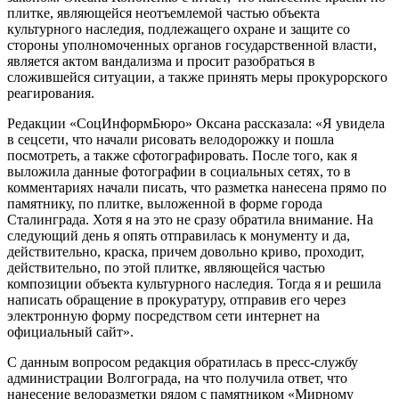
плитке, являющейся неотъемлемой частью объекта
культурного наследия, подлежащего охране и защите со
стороны уполномоченных органов государственной власти,
является актом вандализма и просит разобраться в
сложившейся ситуации, а также принять меры прокурорского
реагирования.
Редакции «СоцИнформБюро» Оксана рассказала: «Я увидела
в сецсети, что начали рисовать велодорожку и пошла
посмотреть, а также сфотографировать. После того, как я
выложила данные фотографии в социальных сетях, то в
комментариях начали писать, что разметка нанесена прямо по
памятнику, по плитке, выложенной в форме города
Сталинграда. Хотя я на это не сразу обратила внимание. На
следующий день я опять отправилась к монументу и да,
действительно, краска, причем довольно криво, проходит,
действительно, по этой плитке, являющейся частью
композиции объекта культурного наследия. Тогда я и решила
написать обращение в прокуратуру, отправив его через
электронную форму посредством сети интернет на
официальный сайт».
С данным вопросом редакция обратилась в пресс-службу
администрации Волгограда, на что получила ответ, что
нанесение велоразметки рядом с памятником «Мирному