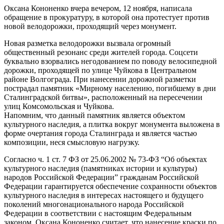
Оксана Кононенко вчера вечером, 12 ноября, написала
обращение в прокуратуру, в которой она протестует против
новой велодорожки, проходящий через монумент.
Новая разметка велодорожки вызвала огромный
общественный резонанс среди жителей города. Соцсети
буквально взорвались негодованием по поводу велосипедной
дорожки, проходящей по улице Чуйкова в Центральном
районе Волгограда. При нанесении дорожной разметки
пострадал памятник «Мирному населению, погибшему в дни
Сталинградской битвы», расположенный на пересечении
улиц Комсомольская и Чуйкова.
Напомним, что данный памятник является объектом
культурного наследия, а плитка вокруг монумента выложена в
форме очертания города Сталинграда и является частью
композиции, неся смысловую нагрузку.
Согласно ч. 1 ст. 7 ФЗ от 25.06.2002 № 73-ФЗ “Об объектах
культурного наследия (памятниках истории и культуры)
народов Российской Федерации” гражданам Российской
Федерации гарантируется обеспечение сохранности объектов
культурного наследия в интересах настоящего и будущего
поколений многонационального народа Российской
Федерации в соответствии с настоящим Федеральным
законом. Оксана Кононенко считает, что нанесение краски по