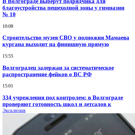
В Волгограде выберут подрядчика для
благоустройства пешеходной зоны у гимназии
№ 10
10:08
Строительство музея СВО у подножия Мамаева
кургана выходит на финишную прямую
15:55
Волгоградец задержан за систематическое
распространение фейков о ВС РФ
15:01
334 учреждения под контролем: в Волгограде
проверяют готовность школ и детсадов к
учебному году
Эксклюзив
13:47
Покушение на убийство в Волгограде: девушка