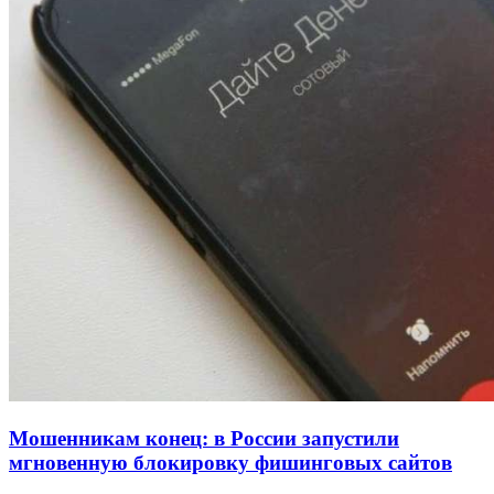
напала на незнакомую женщину с ножом
12:39
Сладкий праздник в Волгограде: в Центральном
парке прошёл фестиваль „Арбузный переполох“
15:10
Волгоградские компании нарастили экспорт:
заключены контракты на 3,6 млн долларов
Все новости
Мошенникам конец: в России запустили
мгновенную блокировку фишинговых сайтов