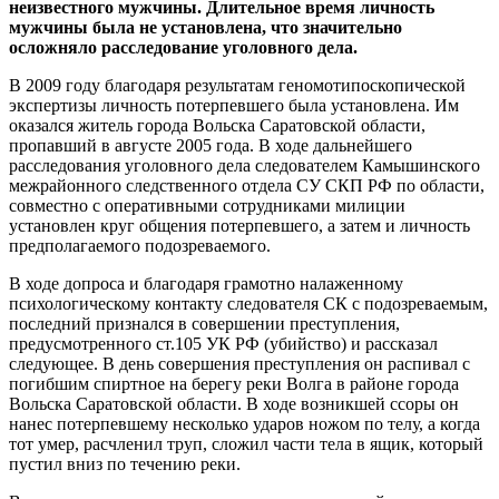
неизвестного мужчины. Длительное время личность
мужчины была не установлена, что значительно
осложняло расследование уголовного дела.
В 2009 году благодаря результатам геномотипоскопической
экспертизы личность потерпевшего была установлена. Им
оказался житель города Вольска Саратовской области,
пропавший в августе 2005 года. В ходе дальнейшего
расследования уголовного дела следователем Камышинского
межрайонного следственного отдела СУ СКП РФ по области,
совместно с оперативными сотрудниками милиции
установлен круг общения потерпевшего, а затем и личность
предполагаемого подозреваемого.
В ходе допроса и благодаря грамотно налаженному
психологическому контакту следователя СК с подозреваемым,
последний признался в совершении преступления,
предусмотренного ст.105 УК РФ (убийство) и рассказал
следующее. В день совершения преступления он распивал с
погибшим спиртное на берегу реки Волга в районе города
Вольска Саратовской области. В ходе возникшей ссоры он
нанес потерпевшему несколько ударов ножом по телу, а когда
тот умер, расчленил труп, сложил части тела в ящик, который
пустил вниз по течению реки.