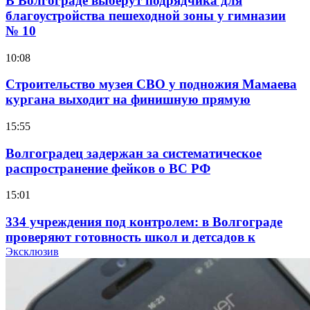
В Волгограде выберут подрядчика для
благоустройства пешеходной зоны у гимназии
№ 10
10:08
Строительство музея СВО у подножия Мамаева
кургана выходит на финишную прямую
15:55
Волгоградец задержан за систематическое
распространение фейков о ВС РФ
15:01
334 учреждения под контролем: в Волгограде
проверяют готовность школ и детсадов к
учебному году
Эксклюзив
13:47
Покушение на убийство в Волгограде: девушка