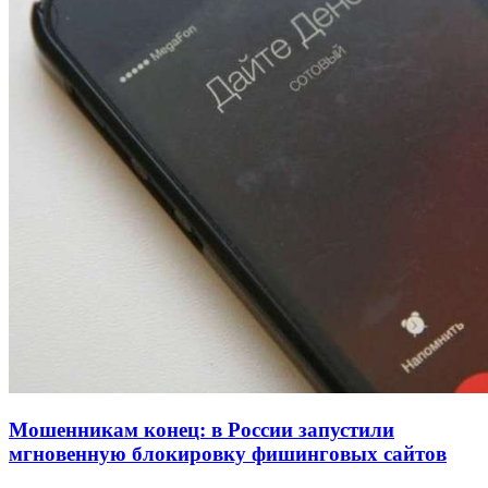
напала на незнакомую женщину с ножом
12:39
Сладкий праздник в Волгограде: в Центральном
парке прошёл фестиваль „Арбузный переполох“
15:10
Волгоградские компании нарастили экспорт:
заключены контракты на 3,6 млн долларов
Все новости
Мошенникам конец: в России запустили
мгновенную блокировку фишинговых сайтов