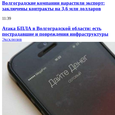
Волгоградские компании нарастили экспорт:
заключены контракты на 3,6 млн долларов
11:39
Атака БПЛА в Волгоградской области: есть
пострадавшие и повреждения инфраструктуры
Эксклюзив
12:01
Волгоградские вузы в топе зарплатного
рейтинга: ВолгГТУ и ВолгГМУ вошли в топ‑15
для химической отрасли и фармацевтики
18:39
В Красноармейском районе Волгограда стартует
конкурс на ремонт моста через Волго‑Донской
судоходный канал
12:28