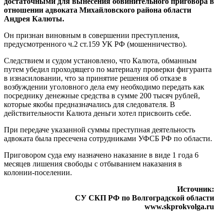
достаточными для вынесения обвинительного приговора в
отношении адвоката Михайловского района области
Андрея Калюты.
Он признан виновным в совершении преступления,
предусмотренного ч.2 ст.159 УК РФ (мошенничество).
Следствием и судом установлено, что Калюта, обманным
путем убедил проходящего по материалу проверки фигуранта
в изнасиловании, что за принятие решения об отказе в
возбуждении уголовного дела ему необходимо передать как
посреднику денежные средства в сумме 200 тысяч рублей,
которые якобы предназначались для следователя. В
действительности Калюта деньги хотел присвоить себе.
При передаче указанной суммы преступная деятельность
адвоката была пресечена сотрудниками УФСБ РФ по области.
Приговором суда ему назначено наказание в виде 1 года 6
месяцев лишения свободы с отбыванием наказания в
колонии-поселении.
Источник:
СУ СКП РФ по Волгоградской области
www.skprokvolga.ru