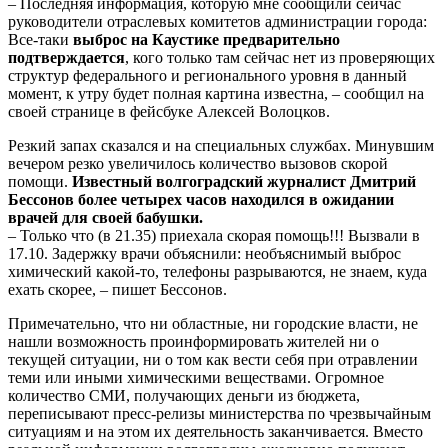
– Последняя информация, которую мне сообщили сейчас
руководители отраслевых комитетов администрации города:
Все-таки
выброс на Каустике предварительно
подтверждается
, кого только там сейчас нет из проверяющих
структур федерального и регионального уровня в данный
момент, к утру будет полная картина известна, – сообщил на
своей странице в фейсбуке Алексей Волоцков.
Резкий запах сказался и на специальных службах. Минувшим
вечером резко увеличилось количество вызовов скорой
помощи.
Известный волгоградский журналист Дмитрий
Бессонов более четырех часов находился в ожидании
врачей для своей бабушки.
– Только что (в 21.35) приехала скорая помощь!!! Вызвали в
17.10. Задержку врачи объяснили: необъяснимый выброс
химический какой-то, телефоны разрываются, не знаем, куда
ехать скорее, – пишет Бессонов.
Примечательно, что ни областные, ни городские власти, не
нашли возможность проинформировать жителей ни о
текущей ситуации, ни о том как вести себя при отравлении
теми или иными химическими веществами. Огромное
количество СМИ, получающих деньги из бюджета,
переписывают пресс-релизы министерства по чрезвычайным
ситуациям и на этом их деятельность заканчивается. Вместо