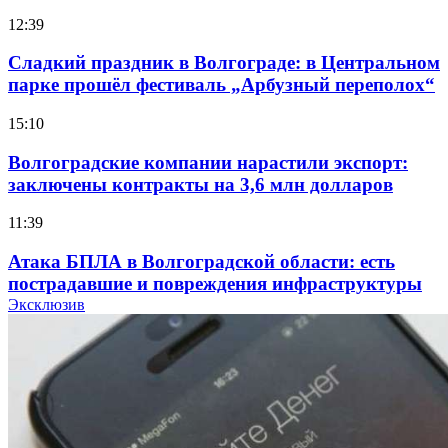
12:39
Сладкий праздник в Волгограде: в Центральном
парке прошёл фестиваль „Арбузный переполох“
15:10
Волгоградские компании нарастили экспорт:
заключены контракты на 3,6 млн долларов
11:39
Атака БПЛА в Волгоградской области: есть
пострадавшие и повреждения инфраструктуры
Эксклюзив
12:01
Волгоградские вузы в топе зарплатного
рейтинга: ВолгГТУ и ВолгГМУ вошли в топ‑15
для химической отрасли и фармацевтики
18:39