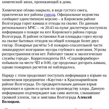
химический запах, проникающий в дома.
Химическое облако накрыло, в виде густого смога,
практически все районы
города
. Официальные ведомства
сообщают единственную версию – в Кировском районе
Волгограда горит камыш и отходы на свалке. По данным
регионального МЧС – «в 20:43 на пульт диспетчера поступила
информация о пожаре на юге Кировского района города
Волгограда. В районе остановки 8-ая площадка горел мусор
на свалке бытовых отходов на общей площади более двух
гектар. Пожарные расчёты 5-й пожарно-спасательной части
ликвидируют возгорание мусора глубокого залегания. Угрозы
распространения огня нет. Работают также и экологические
службы города». Корреспонденты ИА «Социнформбюро»
побывали на месте ЧП в 0:00, где продолжал догорать камыш,
однако пожарных расчетов не наблюдалось.
Наряду с этим продолжает поступать информация о взрыве на
химическом предприятии «Каустик» в Красноармейском
районе Волгограда. По предварительным данным взрыв
произошел в одном из цехов по производству хлора. Данную
информацию подтверждают как сами жители, слышавшие
громкий хлопок, так и замглавы Волгограда
Алексей
Волоцков.