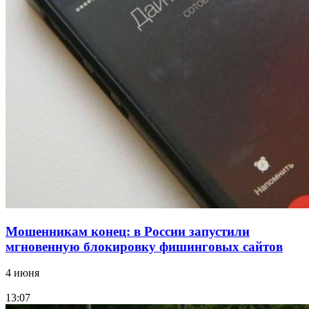
В Красноармейском районе Волгограда стартует
конкурс на ремонт моста через Волго‑Донской
судоходный канал
12:28
Фестиваль #ТриЧетыре в Волгограде пройдёт
11–13 сентября в рамках Года единства народов
России
Все новости
Мошенникам конец: в России запустили
мгновенную блокировку фишинговых сайтов
4 июня
13:07