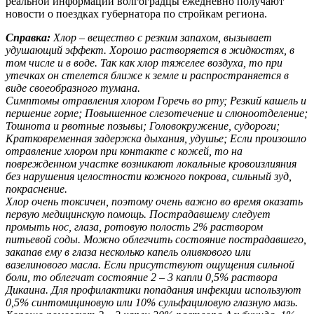
реальной информации волгоградцы ежедневно получают
новости о поездках губернатора по стройкам региона.
Справка:
Хлор – вещество с резким запахом, вызывает
удушающий эффект. Хорошо растворяется в жидкостях, в
том числе и в воде. Так как хлор тяжелее воздуха, то при
утечках он стелется ближе к земле и распространяется в
виде своеобразного тумана.
Симптомы отравления хлором Горечь во рту; Резкий кашель и
першение горле; Повышенное слезотечение и слюноотделение;
Тошнота и рвотные позывы; Головокружение, судороги;
Кратковременная задержка дыхания, удушье; Если произошло
отравление хлором при контакте с кожей, то на
поврежденном участке возникают локальные кровоизлияния
без нарушения целостности кожного покрова, сильный зуд,
покраснение.
Хлор очень токсичен, поэтому очень важно во время оказать
первую медицинскую помощь. Пострадавшему следует
промыть нос, глаза, ротовую полость 2% раствором
питьевой соды. Можно облегчить состояние пострадавшего,
закапав ему в глаза несколько капель оливкового или
вазелинового масла. Если присутствуют ощущения сильной
боли, то облегчат состояние 2 – 3 капли 0,5% раствора
Дикаина. Для профилактики попадания инфекции используют
0,5% синтомициновую или 10% сульфациловую глазную мазь.