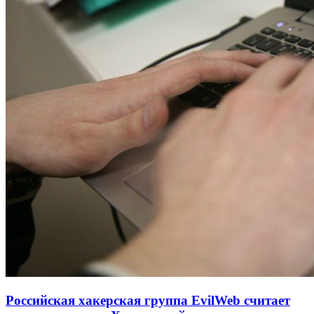
Российская хакерская группа EvilWeb считает