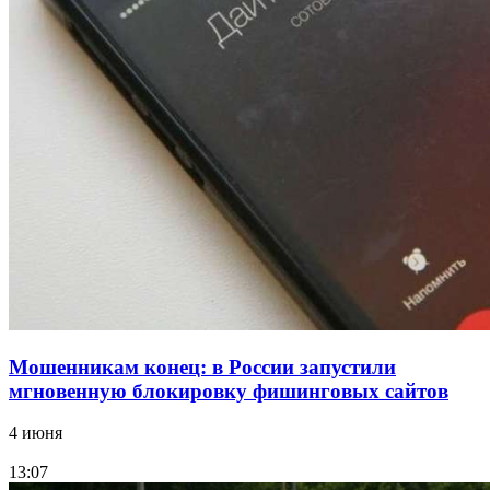
В Красноармейском районе Волгограда стартует
конкурс на ремонт моста через Волго‑Донской
судоходный канал
12:28
Фестиваль #ТриЧетыре в Волгограде пройдёт
11–13 сентября в рамках Года единства народов
России
Все новости
Мошенникам конец: в России запустили
мгновенную блокировку фишинговых сайтов
4 июня
13:07