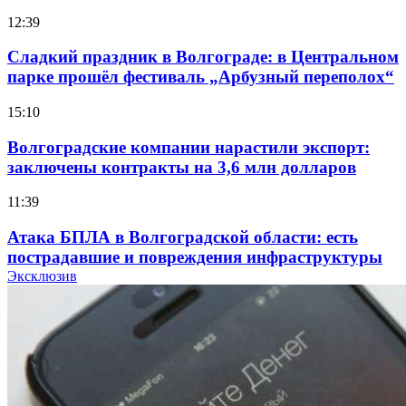
12:39
Сладкий праздник в Волгограде: в Центральном
парке прошёл фестиваль „Арбузный переполох“
15:10
Волгоградские компании нарастили экспорт:
заключены контракты на 3,6 млн долларов
11:39
Атака БПЛА в Волгоградской области: есть
пострадавшие и повреждения инфраструктуры
Эксклюзив
12:01
Волгоградские вузы в топе зарплатного
рейтинга: ВолгГТУ и ВолгГМУ вошли в топ‑15
для химической отрасли и фармацевтики
18:39