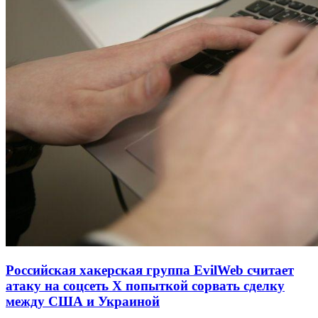
Российская хакерская группа EvilWeb считает
атаку на соцсеть Х попыткой сорвать сделку
между США и Украиной