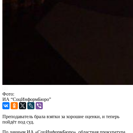
Фото:
ИА “СоцИнформБюро”
Преподаватель брала взятки за хорошие оценки, и теперь
пойдёт под суд.
По данным ИА «СоцИнформБюро», областная прокуратура