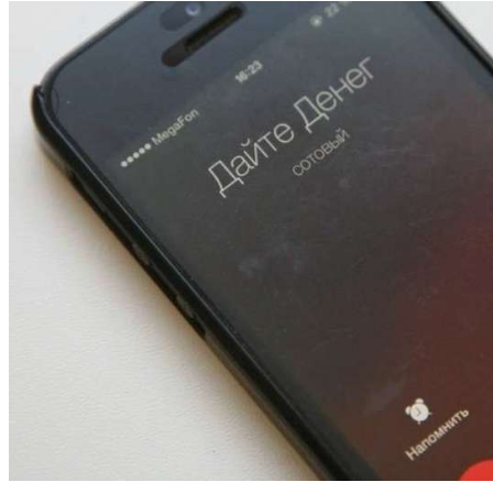
13:47
Покушение на убийство в Волгограде: девушка
напала на незнакомую женщину с ножом
12:39
Сладкий праздник в Волгограде: в Центральном
парке прошёл фестиваль „Арбузный переполох“
15:10
Волгоградские компании нарастили экспорт:
заключены контракты на 3,6 млн долларов
Все новости