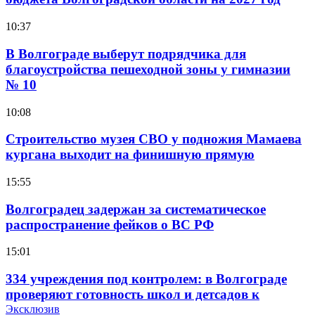
10:37
В Волгограде выберут подрядчика для
благоустройства пешеходной зоны у гимназии
№ 10
10:08
Строительство музея СВО у подножия Мамаева
кургана выходит на финишную прямую
15:55
Волгоградец задержан за систематическое
распространение фейков о ВС РФ
15:01
334 учреждения под контролем: в Волгограде
проверяют готовность школ и детсадов к
учебному году
Эксклюзив