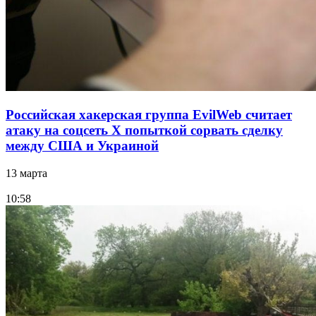
Российская хакерская группа EvilWeb считает
атаку на соцсеть Х попыткой сорвать сделку
между США и Украиной
13 марта
10:58