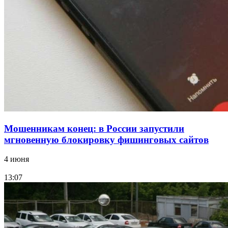
12:39
Сладкий праздник в Волгограде: в Центральном
парке прошёл фестиваль „Арбузный переполох“
Все новости
Мошенникам конец: в России запустили
мгновенную блокировку фишинговых сайтов
4 июня
13:07