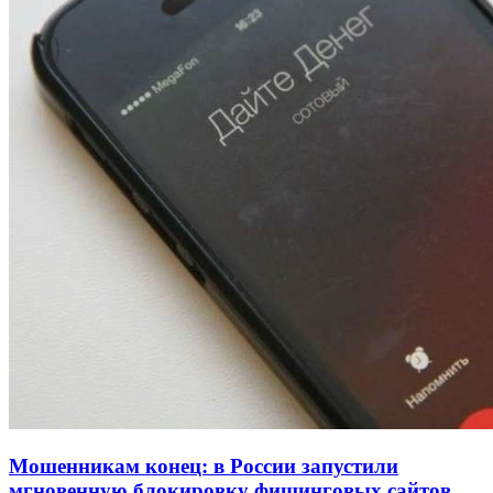
Волгоградские компании нарастили экспорт:
заключены контракты на 3,6 млн долларов
11:39
Атака БПЛА в Волгоградской области: есть
пострадавшие и повреждения инфраструктуры
12:01
Волгоградские вузы в топе зарплатного
рейтинга: ВолгГТУ и ВолгГМУ вошли в топ‑15
для химической отрасли и фармацевтики
Все новости
Мошенникам конец: в России запустили
мгновенную блокировку фишинговых сайтов