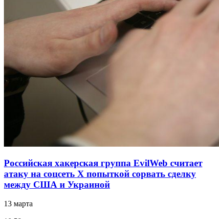
Российская хакерская группа EvilWeb считает
атаку на соцсеть Х попыткой сорвать сделку
между США и Украиной
13 марта