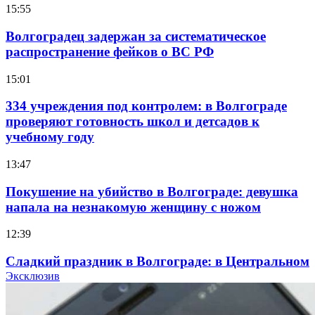
15:55
Волгоградец задержан за систематическое
распространение фейков о ВС РФ
15:01
334 учреждения под контролем: в Волгограде
проверяют готовность школ и детсадов к
учебному году
13:47
Покушение на убийство в Волгограде: девушка
напала на незнакомую женщину с ножом
12:39
Сладкий праздник в Волгограде: в Центральном
парке прошёл фестиваль „Арбузный переполох“
Эксклюзив
15:10