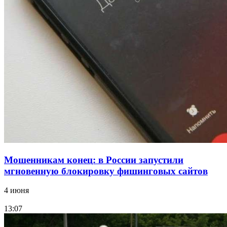
Сладкий праздник в Волгограде: в Центральном
парке прошёл фестиваль „Арбузный переполох“
15:10
Волгоградские компании нарастили экспорт:
заключены контракты на 3,6 млн долларов
Все новости
Мошенникам конец: в России запустили
мгновенную блокировку фишинговых сайтов
4 июня
13:07