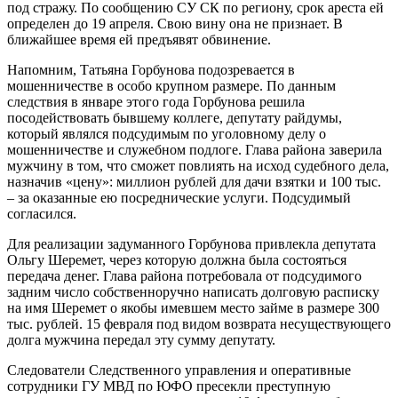
под стражу. По сообщению СУ СК по региону, срок ареста ей
определен до 19 апреля. Свою вину она не признает. В
ближайшее время ей предъявят обвинение.
Напомним, Татьяна Горбунова подозревается в
мошенничестве в особо крупном размере. По данным
следствия в январе этого года Горбунова решила
посодействовать бывшему коллеге, депутату райдумы,
который являлся подсудимым по уголовному делу о
мошенничестве и служебном подлоге. Глава района заверила
мужчину в том, что сможет повлиять на исход судебного дела,
назначив «цену»: миллион рублей для дачи взятки и 100 тыс.
– за оказанные ею посреднические услуги. Подсудимый
согласился.
Для реализации задуманного Горбунова привлекла депутата
Ольгу Шеремет, через которую должна была состояться
передача денег. Глава района потребовала от подсудимого
задним число собственноручно написать долговую расписку
на имя Шеремет о якобы имевшем место займе в размере 300
тыс. рублей. 15 февраля под видом возврата несуществующего
долга мужчина передал эту сумму депутату.
Следователи Следственного управления и оперативные
сотрудники ГУ МВД по ЮФО пресекли преступную