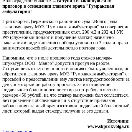
Волгоградской области/. –
Вступил в законную силу
приговор в отношении главного врача "Гумракская
амбулатория"
Приговором Дзержинского районного суда г.Волгограда
главному врачу МУЗ "Гумракская амбулатория" за совершение
преступлений, предусмотренных ст.ст. 290 ч.2 и 292 ч.1 УК
РФ (служебный подлог и получение взятки) назначено
наказания в виде лишения свободы условно на 3 года и права
заниматься врачебной деятельностью полтора года.
Напомним, что в июле прошлого года стажер моляра-
штукатура ООО "Манго" допустил прогул на работе.
Испугавшись ответственности и опасаясь быть уволенным, он
обратился к главному врачу МУЗ "Гумракская амбулатория" с
просьбой о предоставлении ему листка нетрудоспособности за
день, в который он работу прогулял. За изготовление
поддельного больничного листа врач потребовал взятку в
размере 450 рублей, на что стажер вынужден был согласиться.
Без проведения обследования и в отсутствие признаков
заболевания главный врач изготовил поддельный больничный
лист, который выдал стажеру, получив за это деньги.
Источник:
www.skprokvolga.ru
Происшествия