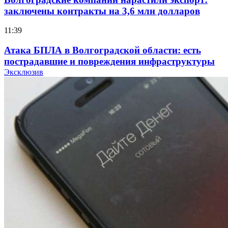
заключены контракты на 3,6 млн долларов
11:39
Атака БПЛА в Волгоградской области: есть
пострадавшие и повреждения инфраструктуры
Эксклюзив
12:01
Волгоградские вузы в топе зарплатного
рейтинга: ВолгГТУ и ВолгГМУ вошли в топ‑15
для химической отрасли и фармацевтики
18:39
В Красноармейском районе Волгограда стартует
конкурс на ремонт моста через Волго‑Донской
судоходный канал
12:28
Фестиваль #ТриЧетыре в Волгограде пройдёт