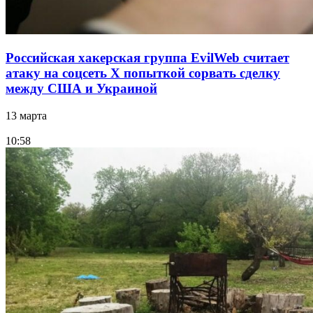
Российская хакерская группа EvilWeb считает
атаку на соцсеть Х попыткой сорвать сделку
между США и Украиной
13 марта
10:58