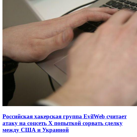
Российская хакерская группа EvilWeb считает
атаку на соцсеть Х попыткой сорвать сделку
между США и Украиной