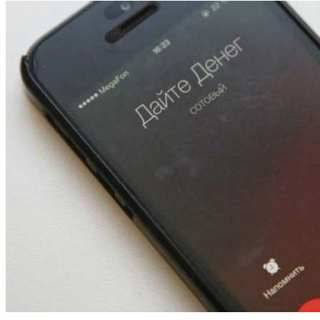
13:47
Покушение на убийство в Волгограде: девушка
напала на незнакомую женщину с ножом
12:39
Сладкий праздник в Волгограде: в Центральном
парке прошёл фестиваль „Арбузный переполох“
15:10
Волгоградские компании нарастили экспорт:
заключены контракты на 3,6 млн долларов
Все новости