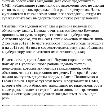
система обеспечения заседаний дала сбой: представители
СМИ, наблюдавшие трансляцию по видеомонитору, не смогли
слышать вопросов, предложений и реплик депутатов. Часть
журналистов в связи с этим зашла в зал заседаний, откуда их
тут же попыталась выдворить пресс-служба регпарламента.
Отметим, что годовой отчет главы региона положен по
областному закону. Правда, отчитываться Сергею Боженову
пришлось, по сути, за предшественника – губернатора
Анатолия Бровко, так как сам Сергей Боженов назначен лишь
2 февраля 2012 г. Но часть вопросов прошлого года переходит
и на 2012 год. На них и сосредоточились депутаты, обращаясь
к губернатору после зачтения им отчетного доклада.
В частности, депутат Анатолий Якунин спросил о том,
почему из Суровикинского района недавно съехали
подрядчики, которые занимались газификацией, якобы
объяснив, что на газификацию нет денег. По горячей теме
начали выступать депутаты облдумы Ангар Полицимако и
Гасан Набиев. Однако тут звук исчез. Представители СМИ,
которые обычно наблюдают трансляцию по видеомонитору в
холле рядом с залом заседаний, могли лишь по выражению
лица и жестикуляции депутатов догадываться, о чем идет
речь.