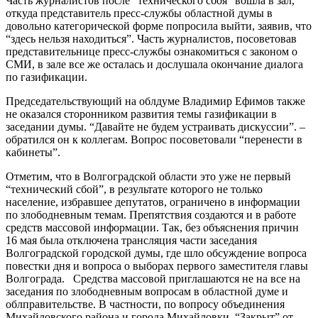
Часть журналистов после “технического сбоя” вошла в зал,
откуда представитель пресс-службы областной думы в
довольно категорической форме попросила выйти, заявив, что
“здесь нельзя находиться”. Часть журналистов, посоветовав
представительнице пресс-службы ознакомиться с законом о
СМИ, в зале все же осталась и дослушала окончание диалога
по газификации.
Председательствующий на облдуме Владимир Ефимов также
не оказался сторонником развития темы газификации в
заседании думы. “Давайте не будем устраивать дискуссии”. –
обратился он к коллегам. Вопрос посоветовали “перенести в
кабинеты”.
Отметим, что в Волгоградской области это уже не первый
“технический сбой”, в результате которого не только
население, избравшее депутатов, ограничено в информации
по злободневным темам. Препятствия создаются и в работе
средств массовой информации. Так, без объяснения причин
16 мая была отключена трансляция части заседания
Волгоградской городской думы, где шло обсуждение вопроса
повестки дня и вопроса о выборах первого заместителя главы
Волгограда. Средства массовой приглашаются не на все на
заседания по злободневным вопросам в областной думе и
облправительстве. В частности, по вопросу объединения
Михайловского района и города Михайловки. “Закрыт” от