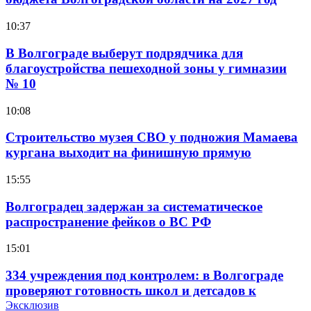
10:37
В Волгограде выберут подрядчика для
благоустройства пешеходной зоны у гимназии
№ 10
10:08
Строительство музея СВО у подножия Мамаева
кургана выходит на финишную прямую
15:55
Волгоградец задержан за систематическое
распространение фейков о ВС РФ
15:01
334 учреждения под контролем: в Волгограде
проверяют готовность школ и детсадов к
учебному году
Эксклюзив