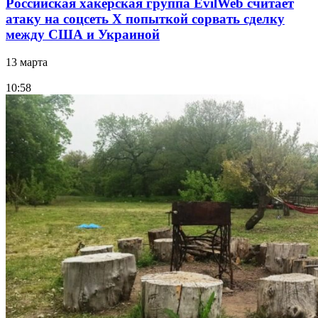
Российская хакерская группа EvilWeb считает
атаку на соцсеть Х попыткой сорвать сделку
между США и Украиной
13 марта
10:58