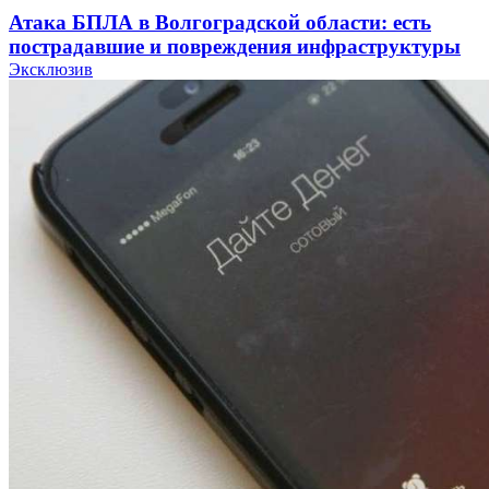
Атака БПЛА в Волгоградской области: есть
пострадавшие и повреждения инфраструктуры
Эксклюзив
12:01
Волгоградские вузы в топе зарплатного
рейтинга: ВолгГТУ и ВолгГМУ вошли в топ‑15
для химической отрасли и фармацевтики
18:39
В Красноармейском районе Волгограда стартует
конкурс на ремонт моста через Волго‑Донской
судоходный канал
12:28
Фестиваль #ТриЧетыре в Волгограде пройдёт
11–13 сентября в рамках Года единства народов
России
Все новости