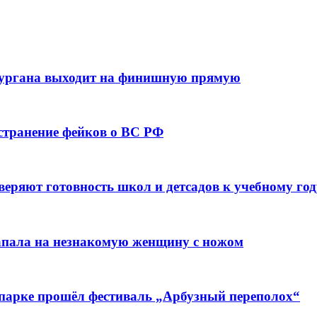
кургана выходит на финишную прямую
остранение фейков о ВС РФ
веряют готовность школ и детсадов к учебному год
напала на незнакомую женщину с ножом
 парке прошёл фестиваль „Арбузный переполох“