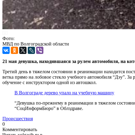
Фото:
МВД по Волгоградской области
21 мая девушка, находившаяся за рулем автомобиля, на кот
Третий день в тяжелом состоянии в реанимации находится пост
ветка прямо на лобовое стекло учебного автомобиля “Дэу”. За
обучение с инструктором одной из автошкол.
В Волгограде дерево упало на учебную машину
“Девушка по-прежнему в реанимации в тяжелом состоянии,
“СоцИнформБюро” в Облздраве.
Происшествия
0
Комментировать
Читать volgasib.ru в