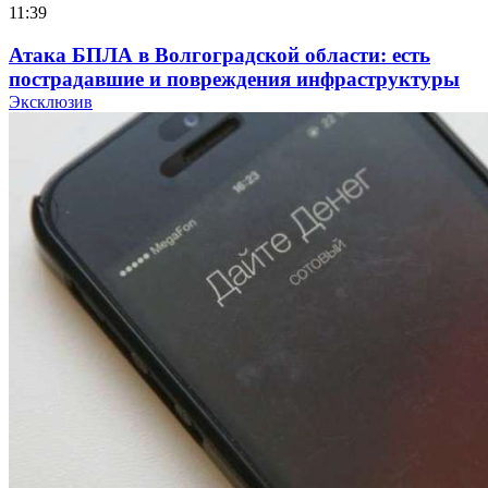
11:39
Атака БПЛА в Волгоградской области: есть
пострадавшие и повреждения инфраструктуры
Эксклюзив
12:01
Волгоградские вузы в топе зарплатного
рейтинга: ВолгГТУ и ВолгГМУ вошли в топ‑15
для химической отрасли и фармацевтики
18:39
В Красноармейском районе Волгограда стартует
конкурс на ремонт моста через Волго‑Донской
судоходный канал
12:28
Фестиваль #ТриЧетыре в Волгограде пройдёт
11–13 сентября в рамках Года единства народов
России