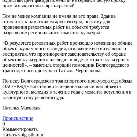
охристый цвет фасада поменяли на серый, а белую бровку
цоколя выкрасили в ярко-красный.
Тем не менее компания не имела на это права. Здание
относится к памятникам архитектуры, поэтому для
проведения ремонтных работ на объекте требуется
разрешение регионального комитета культуры.
«В результате ремонтных работ произошло изменение облика
объекта культурного наследия, искажение его визуального
восприятия, что противоречит законодательству об охране
объектов культурного наследия и ведет к утрате культурных
ценностей», – заметила старший помощник Волгоградского
транспортного прокурора Татьяна Чернышова.
По иску Волгоградского транспортного прокурора суд обязал
ОАО «РЖД» восстановить первоначальный вид объекта
культурного наследия в течение года с момента вступления в
законную силу решения суда.
Наталья Маевская
Происшествия
0
Комментировать
Читать volgasib.ru в