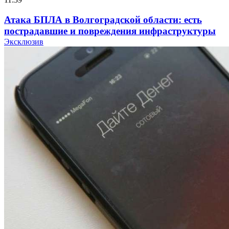
Атака БПЛА в Волгоградской области: есть
пострадавшие и повреждения инфраструктуры
Эксклюзив
12:01
Волгоградские вузы в топе зарплатного
рейтинга: ВолгГТУ и ВолгГМУ вошли в топ‑15
для химической отрасли и фармацевтики
18:39
В Красноармейском районе Волгограда стартует
конкурс на ремонт моста через Волго‑Донской
судоходный канал
12:28
Фестиваль #ТриЧетыре в Волгограде пройдёт
11–13 сентября в рамках Года единства народов
России