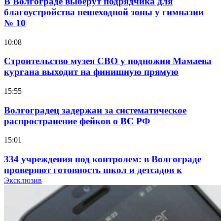
В Волгограде выберут подрядчика для
благоустройства пешеходной зоны у гимназии
№ 10
10:08
Строительство музея СВО у подножия Мамаева
кургана выходит на финишную прямую
15:55
Волгоградец задержан за систематическое
распространение фейков о ВС РФ
15:01
334 учреждения под контролем: в Волгограде
проверяют готовность школ и детсадов к
учебному году
Эксклюзив
13:47
Покушение на убийство в Волгограде: девушка