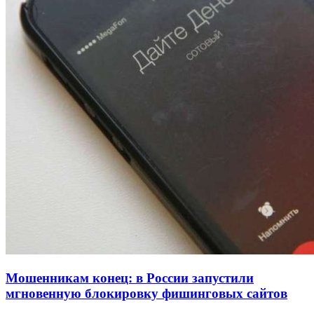
напала на незнакомую женщину с ножом
12:39
Сладкий праздник в Волгограде: в Центральном
парке прошёл фестиваль „Арбузный переполох“
15:10
Волгоградские компании нарастили экспорт:
заключены контракты на 3,6 млн долларов
Все новости
Мошенникам конец: в России запустили
мгновенную блокировку фишинговых сайтов