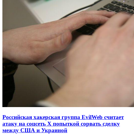
Российская хакерская группа EvilWeb считает
атаку на соцсеть Х попыткой сорвать сделку
между США и Украиной