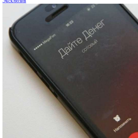
Эксклюзив
12:01
Волгоградские вузы в топе зарплатного
рейтинга: ВолгГТУ и ВолгГМУ вошли в топ‑15
для химической отрасли и фармацевтики
18:39
В Красноармейском районе Волгограда стартует
конкурс на ремонт моста через Волго‑Донской
судоходный канал
12:28
Фестиваль #ТриЧетыре в Волгограде пройдёт
11–13 сентября в рамках Года единства народов
России
Все новости