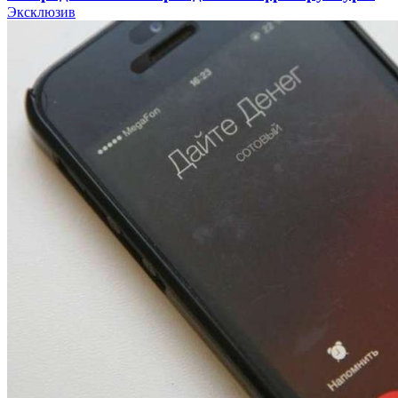
Эксклюзив
12:01
Волгоградские вузы в топе зарплатного
рейтинга: ВолгГТУ и ВолгГМУ вошли в топ‑15
для химической отрасли и фармацевтики
18:39
В Красноармейском районе Волгограда стартует
конкурс на ремонт моста через Волго‑Донской
судоходный канал
12:28
Фестиваль #ТриЧетыре в Волгограде пройдёт
11–13 сентября в рамках Года единства народов
России
Все новости