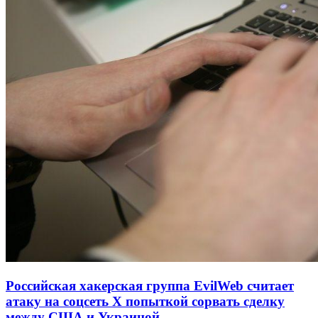
Российская хакерская группа EvilWeb считает
атаку на соцсеть Х попыткой сорвать сделку
между США и Украиной