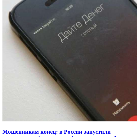
334 учреждения под контролем: в Волгограде
проверяют готовность школ и детсадов к
учебному году
13:47
Покушение на убийство в Волгограде: девушка
напала на незнакомую женщину с ножом
12:39
Сладкий праздник в Волгограде: в Центральном
парке прошёл фестиваль „Арбузный переполох“
Все новости
Мошенникам конец: в России запустили