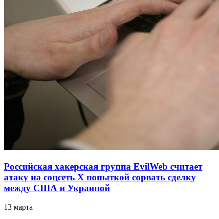
Российская хакерская группа EvilWeb считает
атаку на соцсеть Х попыткой сорвать сделку
между США и Украиной
13 марта