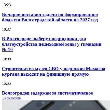
13:23
Бочаров поставил задачи по формированию
бюджета Волгоградской области на 2027 год
10:37
В Волгограде выберут подрядчика для
благоустройства пешеходной зоны у гимназии
№ 10
10:08
Строительство музея СВО у подножия Мамаева
кургана выходит на финишную прямую
15:55
Волгоградец задержан за систематическое
распространение фейков о ВС РФ
Эксклюзив
15:01