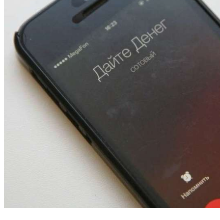
13:47
Покушение на убийство в Волгограде: девушка
напала на незнакомую женщину с ножом
12:39
Сладкий праздник в Волгограде: в Центральном
парке прошёл фестиваль „Арбузный переполох“
15:10
Волгоградские компании нарастили экспорт:
заключены контракты на 3,6 млн долларов
Все новости