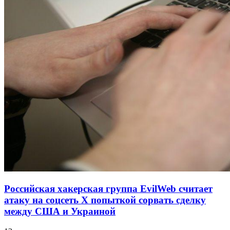
Российская хакерская группа EvilWeb считает
атаку на соцсеть Х попыткой сорвать сделку
между США и Украиной