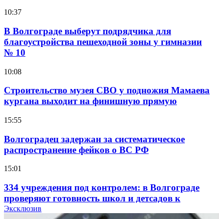
10:37
В Волгограде выберут подрядчика для
благоустройства пешеходной зоны у гимназии
№ 10
10:08
Строительство музея СВО у подножия Мамаева
кургана выходит на финишную прямую
15:55
Волгоградец задержан за систематическое
распространение фейков о ВС РФ
15:01
334 учреждения под контролем: в Волгограде
проверяют готовность школ и детсадов к
учебному году
Эксклюзив