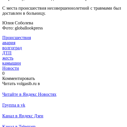
С места происшествия несовершеннолетний с травмами был
доставлен в больницу.
Юлия Соболева
Фото: globallookpress
Происшествия
авария
волгоград
ДТП
жесть
камышин
Новости
0
Комментировать
Читать volgasib.ru в
Читайте в Яндекс Новостях
Группа в vk
Канал в Яндекс Дзен
Канал в Telegram