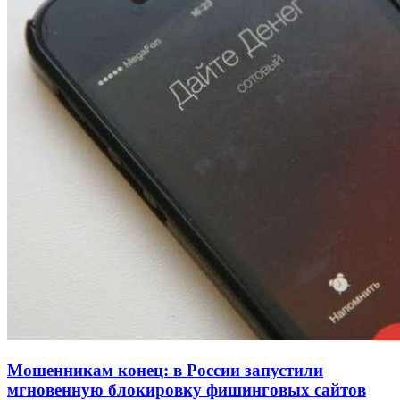
Покушение на убийство в Волгограде: девушка
напала на незнакомую женщину с ножом
12:39
Сладкий праздник в Волгограде: в Центральном
парке прошёл фестиваль „Арбузный переполох“
15:10
Волгоградские компании нарастили экспорт:
заключены контракты на 3,6 млн долларов
Все новости
Мошенникам конец: в России запустили
мгновенную блокировку фишинговых сайтов