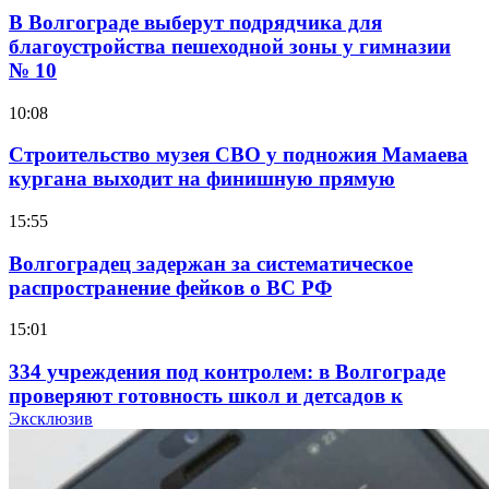
В Волгограде выберут подрядчика для
благоустройства пешеходной зоны у гимназии
№ 10
10:08
Строительство музея СВО у подножия Мамаева
кургана выходит на финишную прямую
15:55
Волгоградец задержан за систематическое
распространение фейков о ВС РФ
15:01
334 учреждения под контролем: в Волгограде
проверяют готовность школ и детсадов к
учебному году
Эксклюзив
13:47