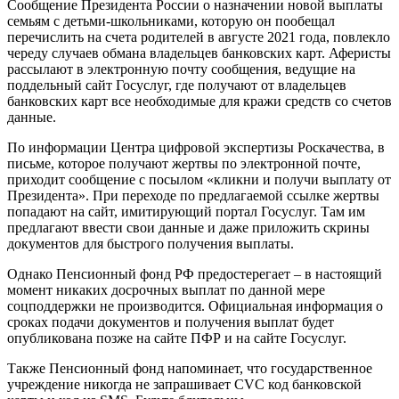
Сообщение Президента России о назначении новой выплаты
семьям с детьми-школьниками, которую он пообещал
перечислить на счета родителей в августе 2021 года, повлекло
череду случаев обмана владельцев банковских карт. Аферисты
рассылают в электронную почту сообщения, ведущие на
поддельный сайт Госуслуг, где получают от владельцев
банковских карт все необходимые для кражи средств со счетов
данные.
По информации Центра цифровой экспертизы Роскачества, в
письме, которое получают жертвы по электронной почте,
приходит сообщение с посылом «кликни и получи выплату от
Президента». При переходе по предлагаемой ссылке жертвы
попадают на сайт, имитирующий портал Госуслуг. Там им
предлагают ввести свои данные и даже приложить скрины
документов для быстрого получения выплаты.
Однако Пенсионный фонд РФ предостерегает – в настоящий
момент никаких досрочных выплат по данной мере
соцподдержки не производится. Официальная информация о
сроках подачи документов и получения выплат будет
опубликована позже на сайте ПФР и на сайте Госуслуг.
Также Пенсионный фонд напоминает, что государственное
учреждение никогда не запрашивает CVC код банковской