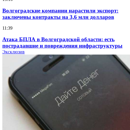
Волгоградские компании нарастили экспорт:
заключены контракты на 3,6 млн долларов
11:39
Атака БПЛА в Волгоградской области: есть
пострадавшие и повреждения инфраструктуры
Эксклюзив
12:01
Волгоградские вузы в топе зарплатного
рейтинга: ВолгГТУ и ВолгГМУ вошли в топ‑15
для химической отрасли и фармацевтики
18:39
В Красноармейском районе Волгограда стартует
конкурс на ремонт моста через Волго‑Донской
судоходный канал
12:28