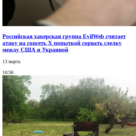
Российская хакерская группа EvilWeb считает
атаку на соцсеть Х попыткой сорвать сделку
между США и Украиной
13 марта
10:58