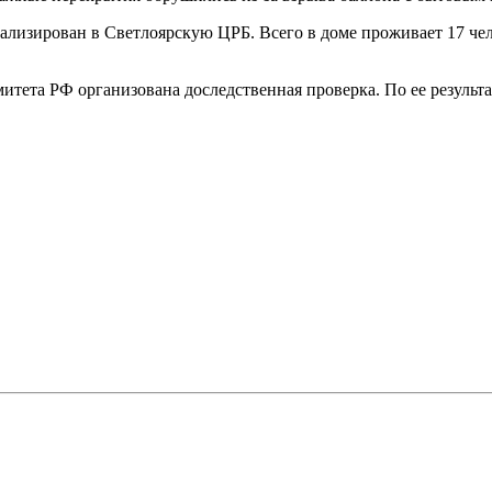
изирован в Светлоярскую ЦРБ. Всего в доме проживает 17 челов
тета РФ организована доследственная проверка. По ее результ