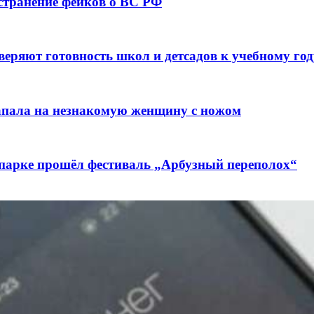
остранение фейков о ВС РФ
веряют готовность школ и детсадов к учебному год
напала на незнакомую женщину с ножом
 парке прошёл фестиваль „Арбузный переполох“
лючены контракты на 3,6 млн долларов