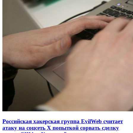
Российская хакерская группа EvilWeb считает
атаку на соцсеть Х попыткой сорвать сделку