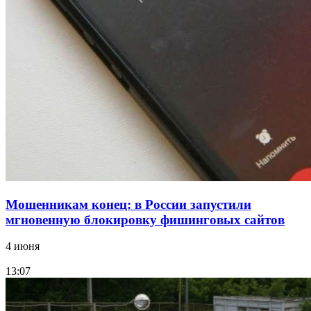
Покушение на убийство в Волгограде: девушка
напала на незнакомую женщину с ножом
12:39
Сладкий праздник в Волгограде: в Центральном
парке прошёл фестиваль „Арбузный переполох“
Все новости
Мошенникам конец: в России запустили
мгновенную блокировку фишинговых сайтов
4 июня
13:07