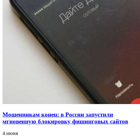
12:39
Сладкий праздник в Волгограде: в Центральном
парке прошёл фестиваль „Арбузный переполох“
15:10
Волгоградские компании нарастили экспорт:
заключены контракты на 3,6 млн долларов
Все новости
Мошенникам конец: в России запустили
мгновенную блокировку фишинговых сайтов
4 июня