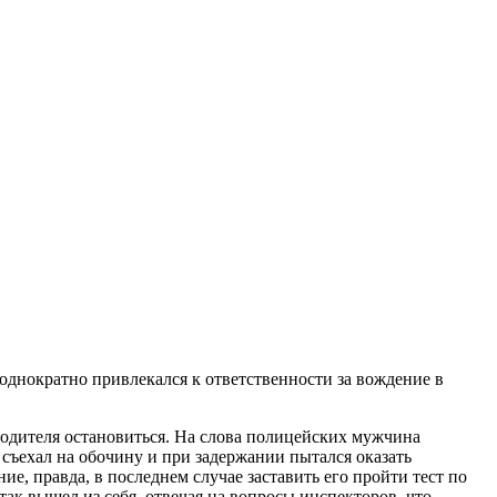
днократно привлекался к ответственности за вождение в
одителя остановиться. На слова полицейских мужчина
 съехал на обочину и при задержании пытался оказать
ие, правда, в последнем случае заставить его пройти тест по
так вышел из себя, отвечая на вопросы инспекторов, что