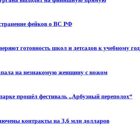
остранение фейков о ВС РФ
веряют готовность школ и детсадов к учебному год
напала на незнакомую женщину с ножом
 парке прошёл фестиваль „Арбузный переполох“
лючены контракты на 3,6 млн долларов