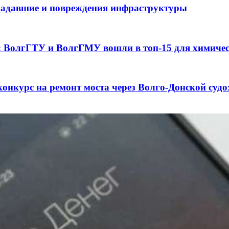
традавшие и повреждения инфраструктуры
а: ВолгГТУ и ВолгГМУ вошли в топ‑15 для химиче
конкурс на ремонт моста через Волго‑Донской суд
3 сентября в рамках Года единства народов Росси