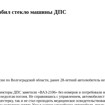
азбил стекло машины ДПС
 по Волгоградской области, ранее 28-летний автолюбитель нео
екторы ДПС заметили «ВАЗ-2106» без номеров и потребовали в
ь недолгая погоня. Не справившись с управлением, автомобилист
естерку, так и не стал проходить медицинское освидетельствован
на солидную сумму. Уже в салоне служебного автомобиля, лихач 