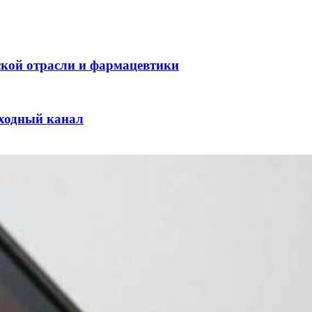
ской отрасли и фармацевтики
оходный канал
и