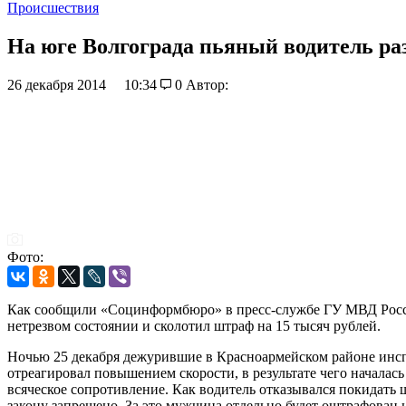
Происшествия
На юге Волгограда пьяный водитель р
26 декабря 2014
10:34
0
Автор:
Фото:
Как сообщили «Социнформбюро» в пресс-службе ГУ МВД России
нетрезвом состоянии и сколотил штраф на 15 тысяч рублей.
Ночью 25 декабря дежурившие в Красноармейском районе инсп
отреагировал повышением скорости, в результате чего началас
всяческое сопротивление. Как водитель отказывался покидать ш
закону запрещено. За это мужчина отдельно будет оштрафован 