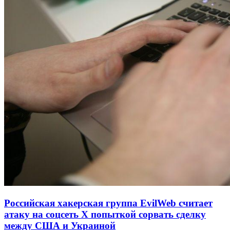
Российская хакерская группа EvilWeb считает
атаку на соцсеть Х попыткой сорвать сделку
между США и Украиной