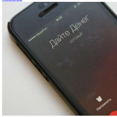
12:01
Волгоградские вузы в топе зарплатного
рейтинга: ВолгГТУ и ВолгГМУ вошли в топ‑15
для химической отрасли и фармацевтики
18:39
В Красноармейском районе Волгограда стартует
конкурс на ремонт моста через Волго‑Донской
судоходный канал
12:28
Фестиваль #ТриЧетыре в Волгограде пройдёт
11–13 сентября в рамках Года единства народов
России
Все новости