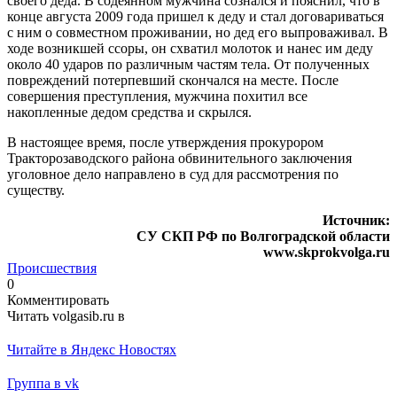
своего деда. В содеянном мужчина сознался и пояснил, что в
конце августа 2009 года пришел к деду и стал договариваться
с ним о совместном проживании, но дед его выпроваживал. В
ходе возникшей ссоры, он схватил молоток и нанес им деду
около 40 ударов по различным частям тела. От полученных
повреждений потерпевший скончался на месте. После
совершения преступления, мужчина похитил все
накопленные дедом средства и скрылся.
В настоящее время, после утверждения прокурором
Тракторозаводского района обвинительного заключения
уголовное дело направлено в суд для рассмотрения по
существу.
Источник:
СУ СКП РФ по Волгоградской области
www.skprokvolga.ru
Происшествия
0
Комментировать
Читать volgasib.ru в
Читайте в Яндекс Новостях
Группа в vk