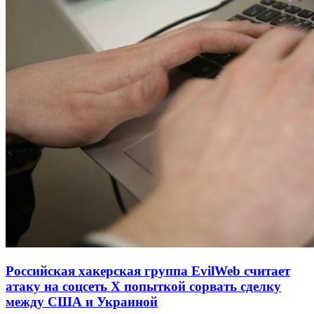
Российская хакерская группа EvilWeb считает
атаку на соцсеть Х попыткой сорвать сделку
между США и Украиной