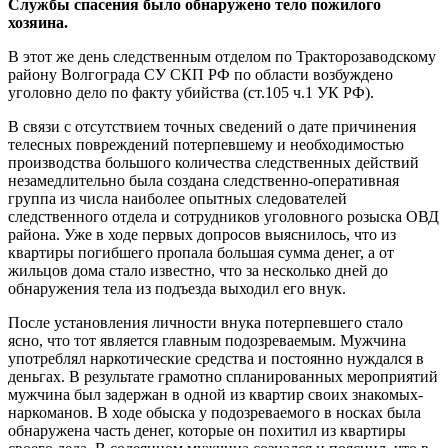
Службы спасения было обнаружено тело пожилого
хозяина.
В этот же день следственным отделом по Тракторозаводскому
району Волгограда СУ СКП РФ по области возбуждено
уголовно дело по факту убийства (ст.105 ч.1 УК РФ).
В связи с отсутствием точных сведений о дате причинения
телесных повреждений потерпевшему и необходимостью
производства большого количества следственных действий
незамедлительно была создана следственно-оперативная
группа из числа наиболее опытных следователей
следственного отдела и сотрудников уголовного розыска ОВД
района. Уже в ходе первых допросов выяснилось, что из
квартиры погибшего пропала большая сумма денег, а от
жильцов дома стало известно, что за несколько дней до
обнаружения тела из подъезда выходил его внук.
После установления личности внука потерпевшего стало
ясно, что тот является главным подозреваемым. Мужчина
употреблял наркотические средства и постоянно нуждался в
деньгах. В результате грамотно спланированных мероприятий
мужчина был задержан в одной из квартир своих знакомых-
наркоманов. В ходе обыска у подозреваемого в носках была
обнаружена часть денег, которые он похитил из квартиры