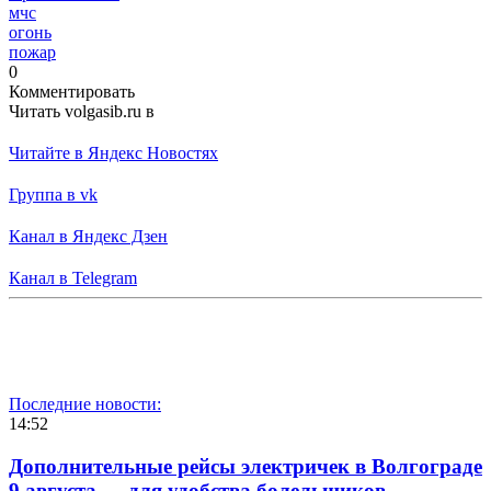
мчс
огонь
пожар
0
Комментировать
Читать volgasib.ru в
Читайте в Яндекс Новостях
Группа в vk
Канал в Яндекс Дзен
Канал в Telegram
Последние новости:
14:52
Дополнительные рейсы электричек в Волгограде
9 августа — для удобства болельщиков