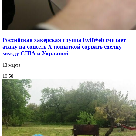
Российская хакерская группа EvilWeb считает
атаку на соцсеть Х попыткой сорвать сделку
между США и Украиной
13 марта
10:58