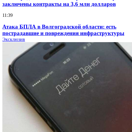
заключены контракты на 3,6 млн долларов
11:39
Атака БПЛА в Волгоградской области: есть
пострадавшие и повреждения инфраструктуры
Эксклюзив
12:01
Волгоградские вузы в топе зарплатного
рейтинга: ВолгГТУ и ВолгГМУ вошли в топ‑15
для химической отрасли и фармацевтики
18:39
В Красноармейском районе Волгограда стартует
конкурс на ремонт моста через Волго‑Донской
судоходный канал
12:28
Фестиваль #ТриЧетыре в Волгограде пройдёт