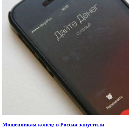
Волгоградские вузы в топе зарплатного
рейтинга: ВолгГТУ и ВолгГМУ вошли в топ‑15
для химической отрасли и фармацевтики
18:39
В Красноармейском районе Волгограда стартует
конкурс на ремонт моста через Волго‑Донской
судоходный канал
12:28
Фестиваль #ТриЧетыре в Волгограде пройдёт
11–13 сентября в рамках Года единства народов
России
Все новости
Мошенникам конец: в России запустили