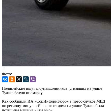
Фото:
Полицейские ищут злоумышленников, угнавших на улице
Тулака белую иномарку.
Как сообщили ИА «СоцИнформБюро» в пресс-службе МВД
по региону, минувшей ночью от дома на улице Тулака была
похищена машина «Киа Рио».