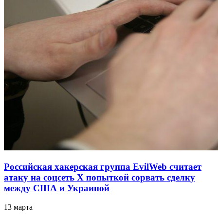
Российская хакерская группа EvilWeb считает
атаку на соцсеть Х попыткой сорвать сделку
между США и Украиной
13 марта