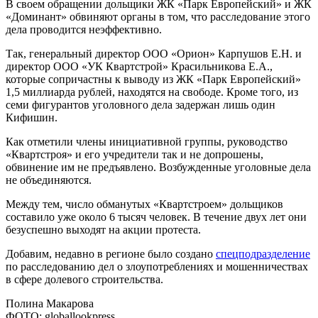
В своем обращении дольщики ЖК «Парк Европейский» и ЖК
«Доминант» обвиняют органы в том, что расследование этого
дела проводится неэффективно.
Так, генеральный директор ООО «Орион» Карпушов Е.Н. и
директор ООО «УК Квартстрой» Красильникова Е.А.,
которые сопричастны к выводу из ЖК «Парк Европейский»
1,5 миллиарда рублей, находятся на свободе. Кроме того, из
семи фигурантов уголовного дела задержан лишь один
Кифишин.
Как отметили члены инициативной группы, руководство
«Квартстроя» и его учредители так и не допрошены,
обвинение им не предъявлено. Возбужденные уголовные дела
не объединяются.
Между тем, число обманутых «Квартстроем» дольщиков
составило уже около 6 тысяч человек. В течение двух лет они
безуспешно выходят на акции протеста.
Добавим, недавно в регионе было создано
спецподразделение
по расследованию дел о злоупотреблениях и мошенничествах
в сфере долевого строительства.
Полина Макарова
ФОТО: globallookpress