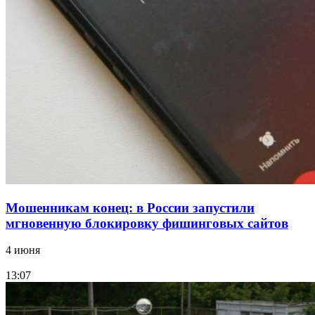
конкурс на ремонт моста через Волго‑Донской
судоходный канал
12:28
Фестиваль #ТриЧетыре в Волгограде пройдёт
11–13 сентября в рамках Года единства народов
России
Все новости
Мошенникам конец: в России запустили
мгновенную блокировку фишинговых сайтов
4 июня
13:07