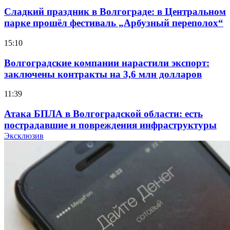
Сладкий праздник в Волгограде: в Центральном
парке прошёл фестиваль „Арбузный переполох“
15:10
Волгоградские компании нарастили экспорт:
заключены контракты на 3,6 млн долларов
11:39
Атака БПЛА в Волгоградской области: есть
пострадавшие и повреждения инфраструктуры
Эксклюзив
12:01
Волгоградские вузы в топе зарплатного
рейтинга: ВолгГТУ и ВолгГМУ вошли в топ‑15
для химической отрасли и фармацевтики
18:39
В Красноармейском районе Волгограда стартует