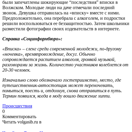
были запечатлены шокирующие “последствия” вписки в
Волжском. Молодые люди на даче отмечали последний
звонок. Девушка отправилась на «вписку» вместе с ними.
Предположительно, она перебрала с алкоголем, и подростки
решили воспользоваться ее беззащитностью. Затем школьники
разместили фотографии своих издевательств в интернете.
Справка «Социнформбюро»:
«Вписка» – сленг среди современной молодежи, по-другому
«ночевка», времяпровождение, досуг. Обычно
сопровождается распитием алкоголя, громкой музыкой,
разговорами за жизнь. Количество участников колеблется от
20-30 человек.
Изначально слово обозначало гостеприимство, место, где
путешественник-автостопщик может переночевать,
помыться, поесть и, отдохнув, снова отправиться в путь.
Термин появился, когда в моду вошло движение хиппи.
Происшествия
0
Комментировать
Читать volgasib.ru в