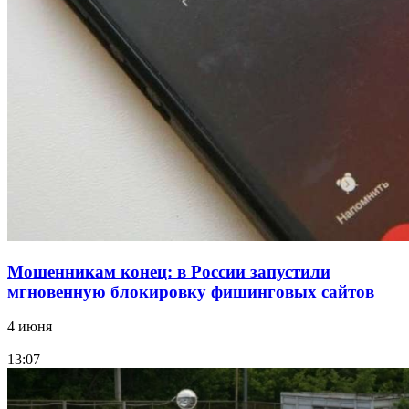
парке прошёл фестиваль „Арбузный переполох“
15:10
Волгоградские компании нарастили экспорт:
заключены контракты на 3,6 млн долларов
Все новости
Мошенникам конец: в России запустили
мгновенную блокировку фишинговых сайтов
4 июня
13:07