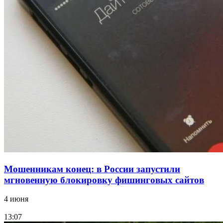
Сладкий праздник в Волгограде: в Центральном
парке прошёл фестиваль „Арбузный переполох“
15:10
Волгоградские компании нарастили экспорт:
заключены контракты на 3,6 млн долларов
Все новости
Мошенникам конец: в России запустили
мгновенную блокировку фишинговых сайтов
4 июня
13:07