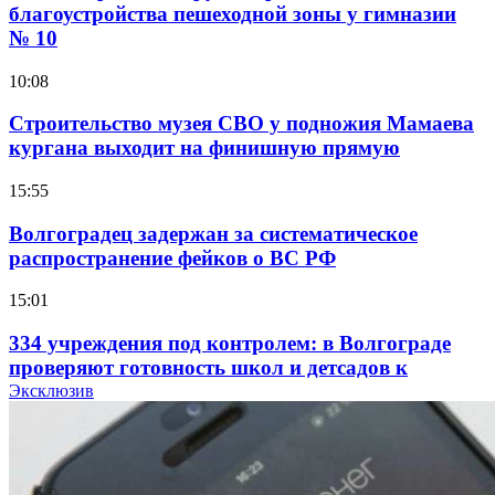
благоустройства пешеходной зоны у гимназии
№ 10
10:08
Строительство музея СВО у подножия Мамаева
кургана выходит на финишную прямую
15:55
Волгоградец задержан за систематическое
распространение фейков о ВС РФ
15:01
334 учреждения под контролем: в Волгограде
проверяют готовность школ и детсадов к
учебному году
Эксклюзив
13:47
Покушение на убийство в Волгограде: девушка