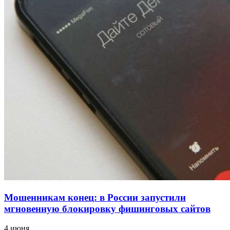
напала на незнакомую женщину с ножом
12:39
Сладкий праздник в Волгограде: в Центральном
парке прошёл фестиваль „Арбузный переполох“
15:10
Волгоградские компании нарастили экспорт:
заключены контракты на 3,6 млн долларов
Все новости
Мошенникам конец: в России запустили
мгновенную блокировку фишинговых сайтов
4 июня