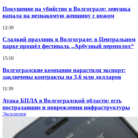
Покушение на убийство в Волгограде: девушка
напала на незнакомую женщину с ножом
12:39
Сладкий праздник в Волгограде: в Центральном
парке прошёл фестиваль „Арбузный переполох“
15:10
Волгоградские компании нарастили экспорт:
заключены контракты на 3,6 млн долларов
11:39
Атака БПЛА в Волгоградской области: есть
пострадавшие и повреждения инфраструктуры
Эксклюзив
12:01
Волгоградские вузы в топе зарплатного