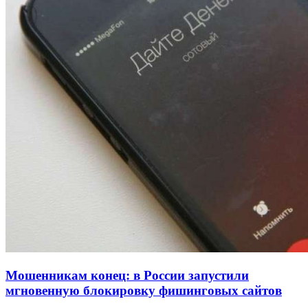
рейтинга: ВолгГТУ и ВолгГМУ вошли в топ‑15
для химической отрасли и фармацевтики
18:39
В Красноармейском районе Волгограда стартует
конкурс на ремонт моста через Волго‑Донской
судоходный канал
12:28
Фестиваль #ТриЧетыре в Волгограде пройдёт
11–13 сентября в рамках Года единства народов
России
Все новости
Мошенникам конец: в России запустили
мгновенную блокировку фишинговых сайтов