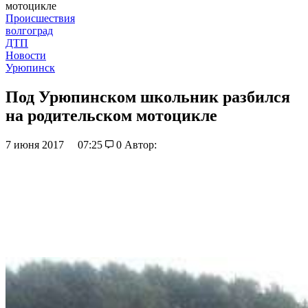
мотоцикле
Происшествия
волгоград
ДТП
Новости
Урюпинск
Под Урюпинском школьник разбился
на родительском мотоцикле
7 июня 2017
07:25
0
Автор: