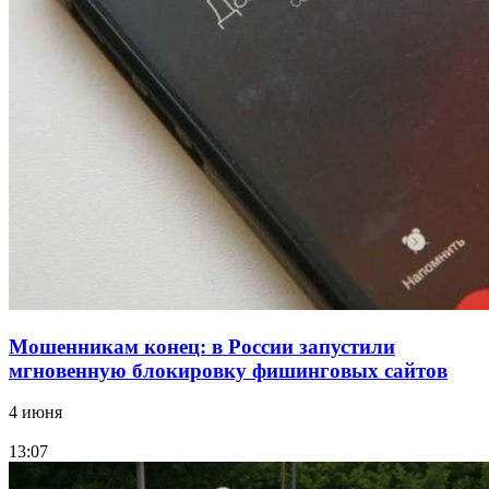
Сладкий праздник в Волгограде: в Центральном
парке прошёл фестиваль „Арбузный переполох“
15:10
Волгоградские компании нарастили экспорт:
заключены контракты на 3,6 млн долларов
Все новости
Мошенникам конец: в России запустили
мгновенную блокировку фишинговых сайтов
4 июня
13:07