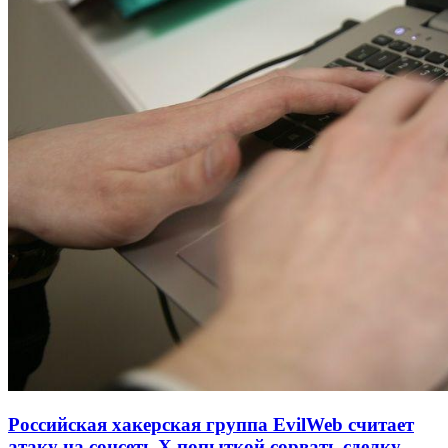
Российская хакерская группа EvilWeb считает
атаку на соцсеть Х попыткой сорвать сделку